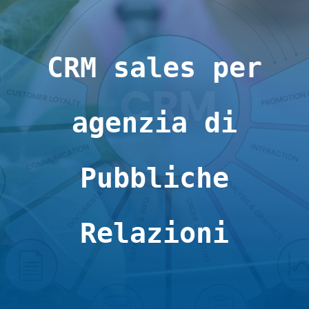
>casi_studio
CRM sales per
>contatti
agenzia di
>privacy
Pubbliche
>cookie
Relazioni