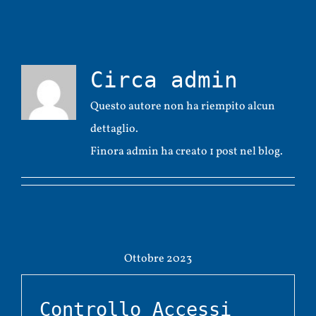
>casi_studio
Circa
admin
>contatti
Questo autore non ha riempito alcun
dettaglio.
Finora admin ha creato 1 post nel blog.
>privacy
>cookie
Ottobre 2023
Controllo Accessi